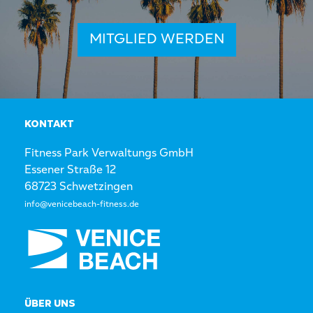
MITGLIED WERDEN
KONTAKT
Fitness Park Verwaltungs GmbH
Essener Straße 12
68723 Schwetzingen
info@venicebeach-fitness.de
ÜBER UNS